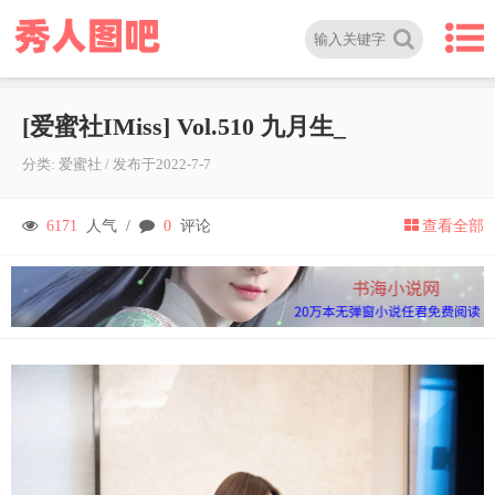
[爱蜜社IMiss] Vol.510 九月生_
分类:
爱蜜社
/
发布于
2022-7-7
6171
人气 /
0
评论
查看全部