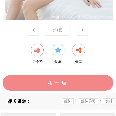
第
1
页
7
个赞
收藏
分享
换一篇
相关资源：
丝袜
/
丝袜美腿
/
女神