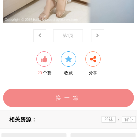
第
1
页
20
个赞
收藏
分享
换一篇
相关资源：
丝袜
/
背心