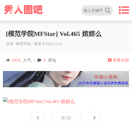
[模范学院MFStar] Vol.465 婠婠么
分类:
模范学院
/
发布于
2022-3-13
6456
人气 /
0
评论
查看全部
第
2
页