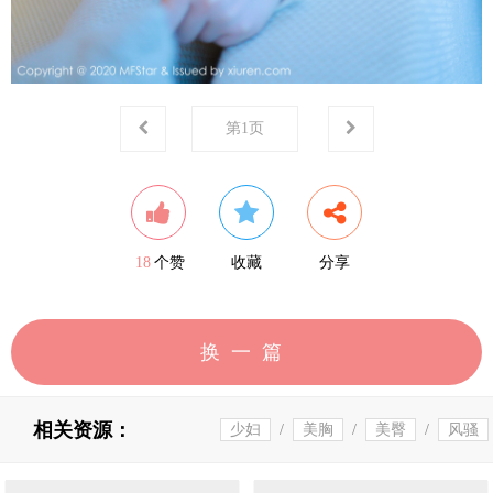
第
1
页
18
个赞
收藏
分享
换一篇
相关资源：
少妇
/
美胸
/
美臀
/
风骚