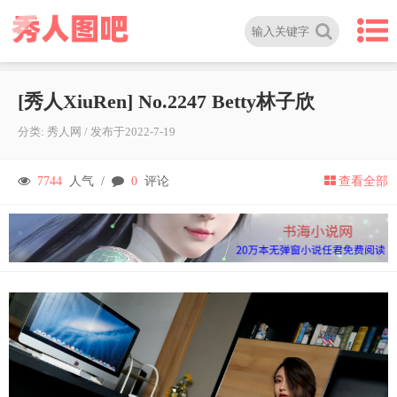
[秀人XiuRen] No.2247 Betty林子欣
分类:
秀人网
/
发布于
2022-7-19
7744
人气 /
0
评论
查看全部