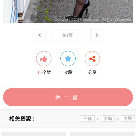
第
1
页
16
个赞
收藏
分享
换一篇
相关资源：
丝袜
/
女郎
/
美臀