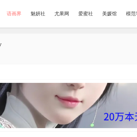
语画界
魅妍社
尤果网
爱蜜社
美媛馆
模范
y