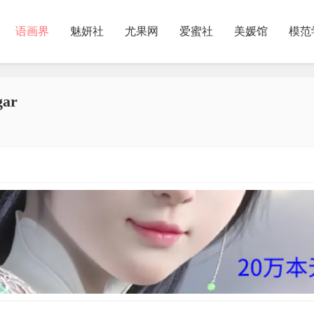
语画界
魅妍社
尤果网
爱蜜社
美媛馆
模范
ar