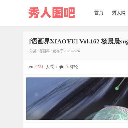
首页
秀人网
[语画界XIAOYU] Vol.162 杨晨晨sug
分类:
语画界
/
发布于
2023-2-26
9581
人气 /
0
评论