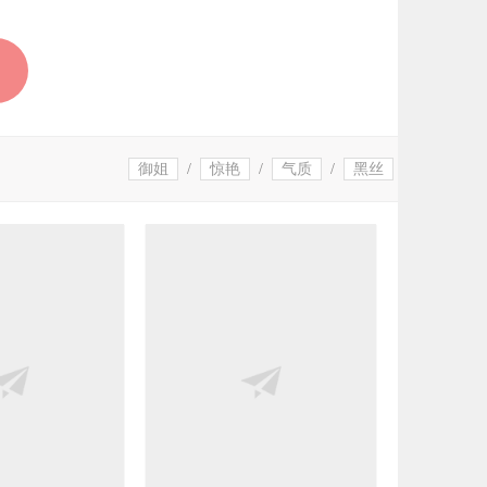
御姐
/
惊艳
/
气质
/
黑丝